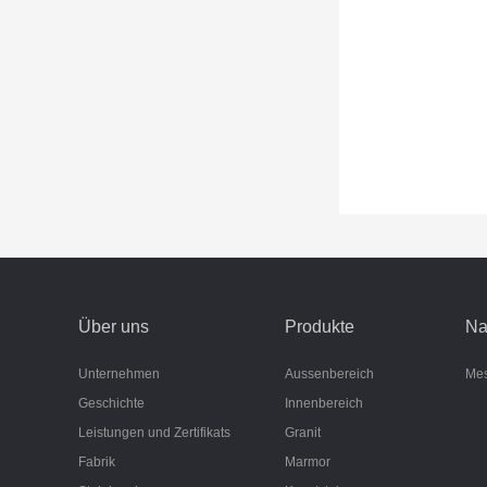
Über uns
Produkte
Na
Unternehmen
Aussenbereich
Me
Geschichte
Innenbereich
Leistungen und Zertifikats
Granit
Fabrik
Marmor