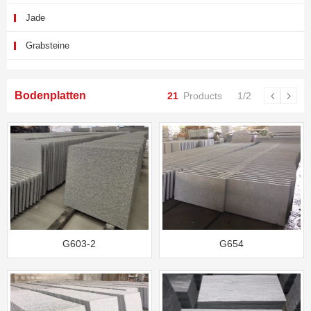
Jade
Grabsteine
Bodenplatten
21
Products
1/2
G603-2
G654