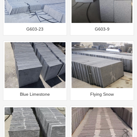
G603-23
G603-9
Blue Limestone
Flying Snow